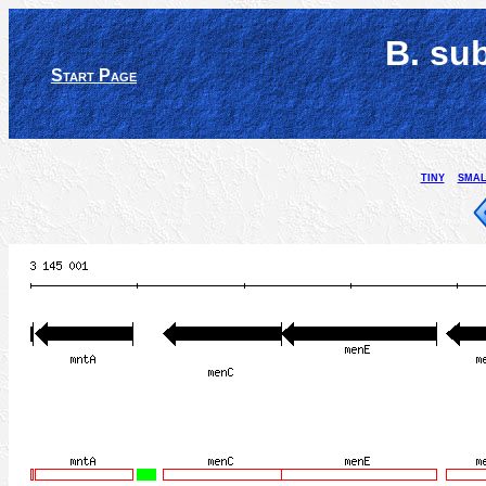
B. su
Start Page
tiny
smal