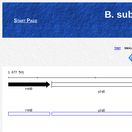
B. su
Start Page
tiny
smal