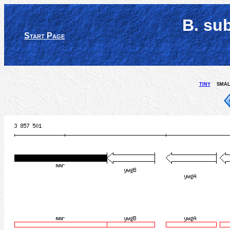
B. su
Start Page
tiny
smal