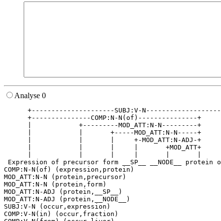
Analyse 0
      +---------------------SUBJ:V-N-------------------
      +---------------COMP:N-N(of)---------------+     
      |            +---------MOD_ATT:N-N---------+     
      |            |       +-----MOD_ATT:N-N-----+     
      |            |       |     +-MOD_ATT:N-ADJ-+     
      |            |       |     |       +MOD_ATT+     
      |            |       |     |       |       |     
 Expression of precursor form __SP__ __NODE__ protein o
COMP:N-N(of) (expression,protein)

MOD_ATT:N-N (protein,precursor)

MOD_ATT:N-N (protein,form)

MOD_ATT:N-ADJ (protein,__SP__)

MOD_ATT:N-ADJ (protein,__NODE__)

SUBJ:V-N (occur,expression)

COMP:V-N(in) (occur,fraction)
