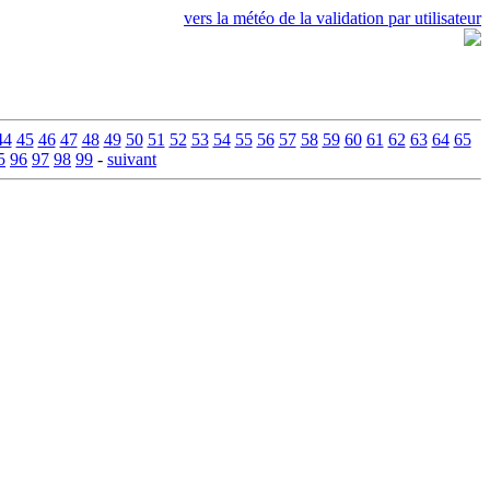
vers la météo de la validation par utilisateur
44
45
46
47
48
49
50
51
52
53
54
55
56
57
58
59
60
61
62
63
64
65
5
96
97
98
99
-
suivant