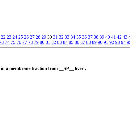
22
23
24
25
26
27
28
29
30
31
32
33
34
35
36
37
38
39
40
41
42
43
73
74
75
76
77
78
79
80
81
82
83
84
85
86
87
88
89
90
91
92
93
94
9
in a membrane fraction from __SP__ liver .