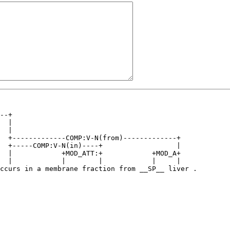
--+                                             

  |                                             

  |                                             

  +-------------COMP:V-N(from)-------------+    

  +-----COMP:V-N(in)----+                  |    

  |            +MOD_ATT:+            +MOD_A+    

  |            |        |            |     |    

ccurs in a membrane fraction from __SP__ liver .
