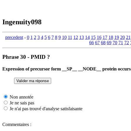
Ingenuity098
precedent
-
0
1
2
3
4
5
6
7
8
9
10
11
12
13
14
15
16
17
18
19
20
21
66
67
68
69
70
71
72
Phrase 30 - PMID ?
Expression of precursor form __SP__ __NODE__ protein occurs 
Non annotée
Je ne sais pas
Je n'ai pas trouvé d'analyse satisfaisante
Commentaires :